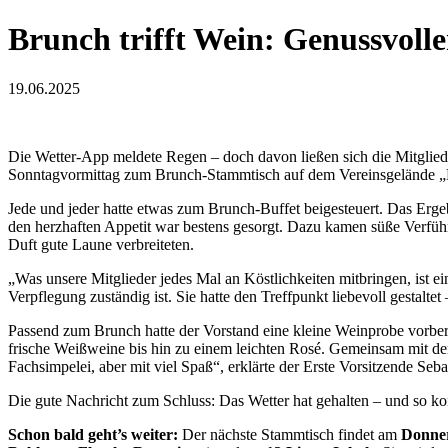
Brunch trifft Wein: Genussvoll
19.06.2025
Die Wetter-App meldete Regen – doch davon ließen sich die Mitglie
Sonntagvormittag zum Brunch-Stammtisch auf dem Vereinsgelände „B
Jede und jeder hatte etwas zum Brunch-Buffet beigesteuert. Das Ergebn
den herzhaften Appetit war bestens gesorgt. Dazu kamen süße Verführ
Duft gute Laune verbreiteten.
„Was unsere Mitglieder jedes Mal an Köstlichkeiten mitbringen, ist ei
Verpflegung zuständig ist. Sie hatte den Treffpunkt liebevoll gestal
Passend zum Brunch hatte der Vorstand eine kleine Weinprobe vorbe
frische Weißweine bis hin zu einem leichten Rosé. Gemeinsam mit den
Fachsimpelei, aber mit viel Spaß“, erklärte der Erste Vorsitzende Seb
Die gute Nachricht zum Schluss: Das Wetter hat gehalten – und so ko
Schon bald geht’s weiter:
Der nächste Stammtisch findet am
Donner