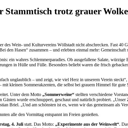
er Stammtisch trotz grauer Wolk
der des Wein- und Kulturvereins Wöllstadt nicht abschrecken. Fast 4
ei den Hasen“ zusammen – und erlebten einmal mehr: Gemeinschaft s
is: ein wahres Schlemmerparadies. Ob ausgefallene Salate, würzige Brot
ungen in Hülle und Fülle. Besonders beliebt waren die frisch gebacken
nfach unglaublich – und zeigt, wie viel Herz in unserem Verein steckt“
tet – mit kleinen Sommerakzenten, die selbst bei grauem Himmel für gut
reitet. Unter dem Motto
„Sommerweine“
stellten verschiedene Vorsta
 Gästen wurde erschnuppert, geschaut und natürlich probiert. „Unser Z
astian Briel. „Und am schönsten ist es, wenn wir das gemeinsam als Ver
nnten alle den Vormittag entspannt im Freien genießen.
stag, 4. Juli
statt. Das Motto:
„Experimente aus der Weinwelt“
. Da