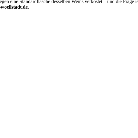
gegen eine Standardflasche desselben Weins verkostet – und die Frage i
oellstadt.de
.