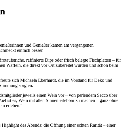
en
0 Genießerinnen und Genießer kamen am vergangenen
chmeckt einfach besser.
aufstriche, raffinierte Dips oder frisch belegte Fischplatten – für
en Waffeln, die direkt vor Ort zubereitet wurden und schon beim
, freute sich Michaela Eberhardt, die im Vorstand für Deko und
e Stimmung sorgten.
ndsmitglieder jeweils einen Wein vor – von perlendem Secco über
iel ist es, Wein mit allen Sinnen erlebbar zu machen – ganz ohne
ein erleben.“
s Highlight des Abends: die Öffnung einer echten Rarität – einer