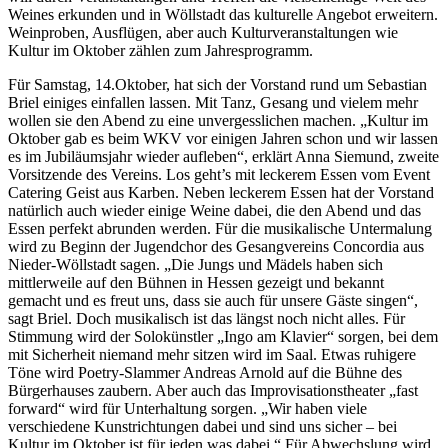
Weines erkunden und in Wöllstadt das kulturelle Angebot erweitern.
Weinproben, Ausflügen, aber auch Kulturveranstaltungen wie
Kultur im Oktober zählen zum Jahresprogramm.
Für Samstag, 14.Oktober, hat sich der Vorstand rund um Sebastian
Briel einiges einfallen lassen. Mit Tanz, Gesang und vielem mehr
wollen sie den Abend zu eine unvergesslichen machen. „Kultur im
Oktober gab es beim WKV vor einigen Jahren schon und wir lassen
es im Jubiläumsjahr wieder aufleben“, erklärt Anna Siemund, zweite
Vorsitzende des Vereins. Los geht’s mit leckerem Essen vom Event
Catering Geist aus Karben. Neben leckerem Essen hat der Vorstand
natürlich auch wieder einige Weine dabei, die den Abend und das
Essen perfekt abrunden werden. Für die musikalische Untermalung
wird zu Beginn der Jugendchor des Gesangvereins Concordia aus
Nieder-Wöllstadt sagen. „Die Jungs und Mädels haben sich
mittlerweile auf den Bühnen in Hessen gezeigt und bekannt
gemacht und es freut uns, dass sie auch für unsere Gäste singen“,
sagt Briel. Doch musikalisch ist das längst noch nicht alles. Für
Stimmung wird der Solokünstler „Ingo am Klavier“ sorgen, bei dem
mit Sicherheit niemand mehr sitzen wird im Saal. Etwas ruhigere
Töne wird Poetry-Slammer Andreas Arnold auf die Bühne des
Bürgerhauses zaubern. Aber auch das Improvisationstheater „fast
forward“ wird für Unterhaltung sorgen. „Wir haben viele
verschiedene Kunstrichtungen dabei und sind uns sicher – bei
Kultur im Oktober ist für jeden was dabei.“ Für Abwechslung wird