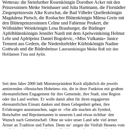
Wetterau: die Steinfurther Rosenkönigin Dorothee Acker mit den
Prinzessinnen Meike Steinhauer und Julia Hartmann, die Florstädter
Ziegenprinzessin Alke Kurschat, die Bad Vilbeler Quellenkönigin
Magdalena Pietsch, die Rosbacher Blütenkönigin Milena Grein mit
den Blütenprinzessinnen Celine und Fabienne Peukert, die
Wöllstädter Weinkönigin Lena Brauburger, die Büdinger
Apfelblütenkönigin Jennifer Nardi mit dem Apelweinkönig Helmut
Lehr und Apfelprinz Daniel Bogolevic, »Miss Vulkania« Janice
Tennent aus Gedern, die Niederdorfelder Kürbiskönigin Nadine
Gottwals und die Büdeshei
mer Laternenkönigin Meike Roß mit den
Hofdamen Tina und Aylin.
Seit dem Jahre 2000 lädt Ministerpräsident
Koch alljährlich die jeweils
amtierenden »Hessi
schen Hoheiten« ein, die in ihrer Funktion mit
großem
ehrenamtlichem Engagement für ihre
Gemeinde, ihre Stadt, eine Region
oder das Land
werben. Er wolle damit allen für ihren engagier
ten
ehrenamtlichen Einsatz danken und ihnen
Gelegenheit geben, ihre
Erfahrungen auszutau
schen, sagte er. »Sie alle machen als Symbol,
Bot
schafter und Repräsentanten in unserem Land
etwas sichtbar: den
Wunsch nach Gemeinschaft.
Ohne sie wäre unser Land sehr viel ärmer.
Ärmer
an Tradition und Farben. Denn sie‘ zeigen die
Vielfalt Hessens vom