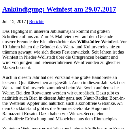
Ankündigung: Weinfest am 29.07.2017
Juli 15, 2017
|
Berichte
Das Highlight in unserem Jubiläumsjahr kommt mit großen
Schritten auf uns zu. Zum 9. Mal feiern wir auf dem Gelände
unserer Freunde der Kleintierzüchter das
Wöllstädter Weinfest
. Vor
10 Jahren hätten die Gründer des Wein- und Kulturvereins nie zu
träumen gewagt, wie sich dieses Fest entwickelt. Seit Jahren ist das
Weinfest in Nieder-Wöllstadt über die Ortsgrenzen bekannt und
wird von jungen und lebenserfahrenen Weinfreunden zu gleicher
Maßen besucht.
Auch in diesem Jahr hat der Vorstand eine große Bandbreite an
leckeren Qualitätsweinen ausgewählt. Auch in diesem Jahr setzt der
Wein- und Kulturverein zumindest beim Weißwein auf deutsche
Weine. Bei den Rotweinen werden wir europäisch. Dazu gibt es
natürlich auch Bier, in diesem Jahr ganz neu Natur-Radler, Born-in-
the-Wetterau-Äppler und natürlich auch alkoholfreie Getränke. An
dem Cocktailstand gibt es die Sommer-Getränke Hugo und
Ramazzotti Rosato. Dazu haben wir Winzer-Secco, eine
alkoholfreie Erfrischung und Mispelchen aus dem Einmachglas.
Zu gutem Wein muss es natürlich auch etwas köstliches zum Essen