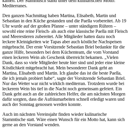
kamen. Der Stammtisch stand unter dem kulinarischen Motto:
Mediterranes.
Den ganzen Nachmittag haben Martina, Elisabeth, Martin und
Sebastian in den Küche gestanden und die Paella vorbereitet. Ab 19
Uhr wurde auf der großen Pfanne – unter ständigem Rühren –
sowohl eine reine Fleisch- als auch eine klassische Paella mit Fleisch
und Meerestieren zubereitet. Alle Mitglieder hatten dazu noch
leckere Kleinigkeiten wie Tapas aber auch köstliche Nachspeisen
mitgebracht. Der erste Vorsitzende Sebastian Briel bedankte für die
ganze Hilfe, besonders bei dem Küchenteam, die vom Vorstand
einen leckeren Wein als Geschenk überreicht bekamen. „Vielen
Dank, dass so viele Mitglieder heute hier sind und jeder eine kleine
Köstlichkeit mitgebracht hat. Mein besonderer Dank geht an
Martina, Elisabeth und Martin. Ich glaube das ist die beste Paella,
die ich jemals probiert habe“, sagte der Vorsitzende Sebastian Briel.
Nur das Wetter war nicht wirklich mediterran. Trotzdem wurde bei
leckerem Wein bis tief in die Nacht noch gemeinsam gefeiert. Ein
Dank geht auch an die zahlreichen Helfer, die am nächsten Morgen
dafür sorgten, dass die Aufräumarbeiten schnell erledigt waren und
auch der Sonntag genossen werden konnte.
Auch im nächsten Vereinsjahr finden wieder kulinarische
Stammtische statt. Wäre einen Wunsch für ein Motto hat, kann sich
gerne an den Vorstand wenden.