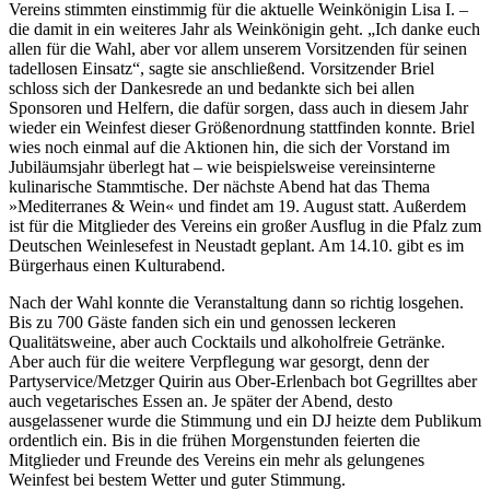
Vereins stimmten einstimmig für die aktuelle Weinkönigin Lisa I. –
die damit in ein weiteres Jahr als Weinkönigin geht. „Ich danke euch
allen für die Wahl, aber vor allem unserem Vorsitzenden für seinen
tadellosen Einsatz“, sagte sie anschließend. Vorsitzender Briel
schloss sich der Dankesrede an und bedankte sich bei allen
Sponsoren und Helfern, die dafür sorgen, dass auch in diesem Jahr
wieder ein Weinfest dieser Größenordnung stattfinden konnte. Briel
wies noch einmal auf die Aktionen hin, die sich der Vorstand im
Jubiläumsjahr überlegt hat – wie beispielsweise vereinsinterne
kulinarische Stammtische. Der nächste Abend hat das Thema
»Mediterranes & Wein« und findet am 19. August statt. Außerdem
ist für die Mitglieder des Vereins ein großer Ausflug in die Pfalz zum
Deutschen Weinlesefest in Neustadt geplant. Am 14.10. gibt es im
Bürgerhaus einen Kulturabend.
Nach der Wahl konnte die Veranstaltung dann so richtig losgehen.
Bis zu 700 Gäste fanden sich ein und genossen leckeren
Qualitätsweine, aber auch Cocktails und alkoholfreie Getränke.
Aber auch für die weitere Verpflegung war gesorgt, denn der
Partyservice/Metzger Quirin aus Ober-Erlenbach bot Gegrilltes aber
auch vegetarisches Essen an. Je später der Abend, desto
ausgelassener wurde die Stimmung und ein DJ heizte dem Publikum
ordentlich ein. Bis in die frühen Morgenstunden feierten die
Mitglieder und Freunde des Vereins ein mehr als gelungenes
Weinfest bei bestem Wetter und guter Stimmung.