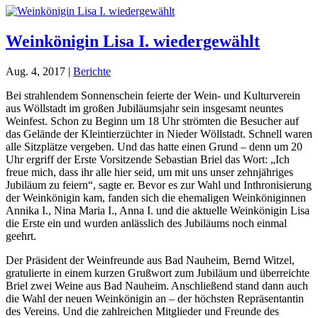
Weinkönigin Lisa I. wiedergewählt
Aug. 4, 2017
|
Berichte
Bei strahlendem Sonnenschein feierte der Wein- und Kulturverein
aus Wöllstadt im großen Jubiläumsjahr sein insgesamt neuntes
Weinfest. Schon zu Beginn um 18 Uhr strömten die Besucher auf
das Gelände der Kleintierzüchter in Nieder Wöllstadt. Schnell waren
alle Sitzplätze vergeben. Und das hatte einen Grund – denn um 20
Uhr ergriff der Erste Vorsitzende Sebastian Briel das Wort: „Ich
freue mich, dass ihr alle hier seid, um mit uns unser zehnjähriges
Jubiläum zu feiern“, sagte er. Bevor es zur Wahl und Inthronisierung
der Weinkönigin kam, fanden sich die ehemaligen Weinköniginnen
Annika I., Nina Maria I., Anna I. und die aktuelle Weinkönigin Lisa
die Erste ein und wurden anlässlich des Jubiläums noch einmal
geehrt.
Der Präsident der Weinfreunde aus Bad Nauheim, Bernd Witzel,
gratulierte in einem kurzen Grußwort zum Jubiläum und überreichte
Briel zwei Weine aus Bad Nauheim. Anschließend stand dann auch
die Wahl der neuen Weinkönigin an – der höchsten Repräsentantin
des Vereins. Und die zahlreichen Mitglieder und Freunde des