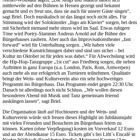
mittlerweile auf den Bühnen in Hessen gezeigt und bekannt
gemacht und es freut uns, dass sie auch für unsere Gäste singen“,
sagt Briel. Doch musikalisch ist das längst noch nicht alles. Für
Stimmung wird der Solokünstler „Ingo am Klavier“ sorgen, bei dem
mit Sicherheit niemand mehr sitzen wird im Saal. Etwas ruhigere
Töne wird Poetry-Slammer Andreas Arnold auf die Bühne des
Bürgerhauses zaubern. Aber auch das Improvisationstheater „fast
forward“ wird für Unterhaltung sorgen. „Wir haben viele
verschiedene Kunstrichtungen dabei und sind uns sicher – bei
Kultur im Oktober ist für jeden was dabei.“ Für Abwechslung wird
die Hip-Hop-Tanzgruppe „1st cut“ aus Friedberg sorgen, die neben
Auftritten in ganz Europa (u.a. London, Paris, Rom, Antwerpen)
auch mehr als nur erfolgreich an Turnieren teilnehmen. Qualitativ
bringt der Wein- und Kulturverein also ein sehr hochwertiges
Programm ins Bürgerhaus. Das Programm endet gegen 22:30 Uhr.
Danach ist allerdings noch nicht Schluss. „Wir wollen diesen
besonderen Abend mit Musik und Tanz gemeinsam feiernd
ausklingen lassen“, sagt Briel.
Die Organisation läuft auf Hochtouren und der Wein- und
Kulturverein würde sich freuen dieses Highlight im Jubiläumsjahr
mit vielen Freunden und Besuchern im Bürgerhaus feiern zu
können. Karten (ohne Verpflegung) kosten im Vorverkauf 12 Euro
und an der Abendkasse 15 Euro. Tickets gibt´s bei Lifti´s Eiscafé in
Nieder-Wöllstadt (Frankfurter Straße), Metzgerei Kromm (Am