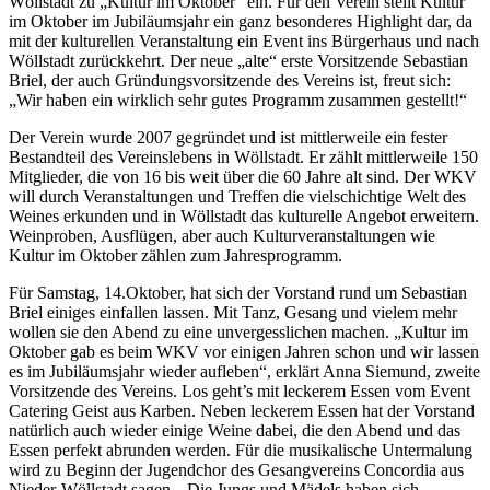
Wöllstadt zu „Kultur im Oktober“ ein. Für den Verein stellt Kultur
im Oktober im Jubiläumsjahr ein ganz besonderes Highlight dar, da
mit der kulturellen Veranstaltung ein Event ins Bürgerhaus und nach
Wöllstadt zurückkehrt. Der neue „alte“ erste Vorsitzende Sebastian
Briel, der auch Gründungsvorsitzende des Vereins ist, freut sich:
„Wir haben ein wirklich sehr gutes Programm zusammen gestellt!“
Der Verein wurde 2007 gegründet und ist mittlerweile ein fester
Bestandteil des Vereinslebens in Wöllstadt. Er zählt mittlerweile 150
Mitglieder, die von 16 bis weit über die 60 Jahre alt sind. Der WKV
will durch Veranstaltungen und Treffen die vielschichtige Welt des
Weines erkunden und in Wöllstadt das kulturelle Angebot erweitern.
Weinproben, Ausflügen, aber auch Kulturveranstaltungen wie
Kultur im Oktober zählen zum Jahresprogramm.
Für Samstag, 14.Oktober, hat sich der Vorstand rund um Sebastian
Briel einiges einfallen lassen. Mit Tanz, Gesang und vielem mehr
wollen sie den Abend zu eine unvergesslichen machen. „Kultur im
Oktober gab es beim WKV vor einigen Jahren schon und wir lassen
es im Jubiläumsjahr wieder aufleben“, erklärt Anna Siemund, zweite
Vorsitzende des Vereins. Los geht’s mit leckerem Essen vom Event
Catering Geist aus Karben. Neben leckerem Essen hat der Vorstand
natürlich auch wieder einige Weine dabei, die den Abend und das
Essen perfekt abrunden werden. Für die musikalische Untermalung
wird zu Beginn der Jugendchor des Gesangvereins Concordia aus
Nieder-Wöllstadt sagen. „Die Jungs und Mädels haben sich