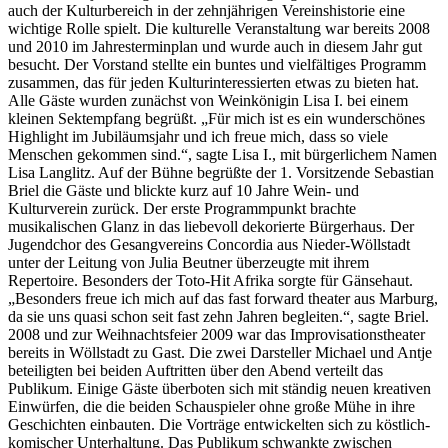
auch der Kulturbereich in der zehnjährigen Vereinshistorie eine
wichtige Rolle spielt. Die kulturelle Veranstaltung war bereits 2008
und 2010 im Jahresterminplan und wurde auch in diesem Jahr gut
besucht. Der Vorstand stellte ein buntes und vielfältiges Programm
zusammen, das für jeden Kulturinteressierten etwas zu bieten hat.
Alle Gäste wurden zunächst von Weinkönigin Lisa I. bei einem
kleinen Sektempfang begrüßt. „Für mich ist es ein wunderschönes
Highlight im Jubiläumsjahr und ich freue mich, dass so viele
Menschen gekommen sind.“, sagte Lisa I., mit bürgerlichem Namen
Lisa Langlitz. Auf der Bühne begrüßte der 1. Vorsitzende Sebastian
Briel die Gäste und blickte kurz auf 10 Jahre Wein- und
Kulturverein zurück. Der erste Programmpunkt brachte
musikalischen Glanz in das liebevoll dekorierte Bürgerhaus. Der
Jugendchor des Gesangvereins Concordia aus Nieder-Wöllstadt
unter der Leitung von Julia Beutner überzeugte mit ihrem
Repertoire. Besonders der Toto-Hit Afrika sorgte für Gänsehaut.
„Besonders freue ich mich auf das fast forward theater aus Marburg,
da sie uns quasi schon seit fast zehn Jahren begleiten.“, sagte Briel.
2008 und zur Weihnachtsfeier 2009 war das Improvisationstheater
bereits in Wöllstadt zu Gast. Die zwei Darsteller Michael und Antje
beteiligten bei beiden Auftritten über den Abend verteilt das
Publikum. Einige Gäste überboten sich mit ständig neuen kreativen
Einwürfen, die die beiden Schauspieler ohne große Mühe in ihre
Geschichten einbauten. Die Vorträge entwickelten sich zu köstlich-
komischer Unterhaltung. Das Publikum schwankte zwischen