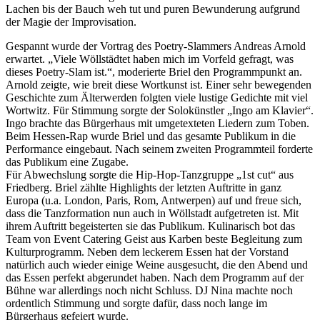
Lachen bis der Bauch weh tut und puren Bewunderung aufgrund
der Magie der Improvisation.
Gespannt wurde der Vortrag des Poetry-Slammers Andreas Arnold
erwartet. „Viele Wöllstädtet haben mich im Vorfeld gefragt, was
dieses Poetry-Slam ist.“, moderierte Briel den Programmpunkt an.
Arnold zeigte, wie breit diese Wortkunst ist. Einer sehr bewegenden
Geschichte zum Älterwerden folgten viele lustige Gedichte mit viel
Wortwitz. Für Stimmung sorgte der Solokünstler „Ingo am Klavier“.
Ingo brachte das Bürgerhaus mit umgetexteten Liedern zum Toben.
Beim Hessen-Rap wurde Briel und das gesamte Publikum in die
Performance eingebaut. Nach seinem zweiten Programmteil forderte
das Publikum eine Zugabe.
Für Abwechslung sorgte die Hip-Hop-Tanzgruppe „1st cut“ aus
Friedberg. Briel zählte Highlights der letzten Auftritte in ganz
Europa (u.a. London, Paris, Rom, Antwerpen) auf und freue sich,
dass die Tanzformation nun auch in Wöllstadt aufgetreten ist. Mit
ihrem Auftritt begeisterten sie das Publikum. Kulinarisch bot das
Team von Event Catering Geist aus Karben beste Begleitung zum
Kulturprogramm. Neben dem leckerem Essen hat der Vorstand
natürlich auch wieder einige Weine ausgesucht, die den Abend und
das Essen perfekt abgerundet haben. Nach dem Programm auf der
Bühne war allerdings noch nicht Schluss. DJ Nina machte noch
ordentlich Stimmung und sorgte dafür, dass noch lange im
Bürgerhaus gefeiert wurde.