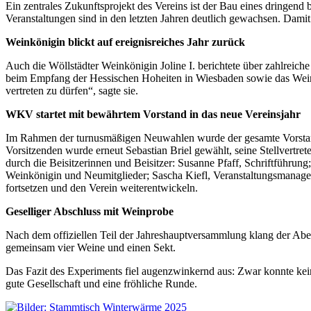
Ein zentrales Zukunftsprojekt des Vereins ist der Bau eines dringend
Veranstaltungen sind in den letzten Jahren deutlich gewachsen. Damit
Weinkönigin blickt auf ereignisreiches Jahr zurück
Auch die Wöllstädter Weinkönigin Joline I. berichtete über zahlreic
beim Empfang der Hessischen Hoheiten in Wiesbaden sowie das Weinf
vertreten zu dürfen“, sagte sie.
WKV startet mit bewährtem Vorstand in das neue Vereinsjahr
Im Rahmen der turnusmäßigen Neuwahlen wurde der gesamte Vorstand e
Vorsitzenden wurde erneut Sebastian Briel gewählt, seine Stellvertre
durch die Beisitzerinnen und Beisitzer: Susanne Pfaff, Schriftführun
Weinkönigin und Neumitglieder; Sascha Kiefl, Veranstaltungsmanagem
fortsetzen und den Verein weiterentwickeln.
Geselliger Abschluss mit Weinprobe
Nach dem offiziellen Teil der Jahreshauptversammlung klang der Abe
gemeinsam vier Weine und einen Sekt.
Das Fazit des Experiments fiel augenzwinkernd aus: Zwar konnte kein
gute Gesellschaft und eine fröhliche Runde.