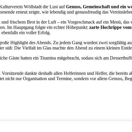
ulturverein Wöllstadt die Lust auf
Genuss, Gemeinschaft und ein w
nende erneut zeigte, wie lebendig und genussfreudig das Vereinsleben 
und frischem Brot in der Luft – ein Vorgeschmack auf ein Menü, das 
oten. Im Hauptgang folgte ein echter Höhepunkt:
zarte Hochrippe vom
benfalls ein voller Erfolg.
roße Highlight des Abends. Zu jedem Gang wurden zwei sorgfältig ausge
oder süß: Die Vielfalt im Glas machte den Abend zu einem kleinen Ent
iche Gäste hatten ein Tiramisu mitgebracht, sodass sich am Dessertbuffe
. Vorsitzende dankte deshalb allen Helferinnen und Helfer, die bereit
utet nicht nur Organisation und Termine, sondern vor allem Genuss, 