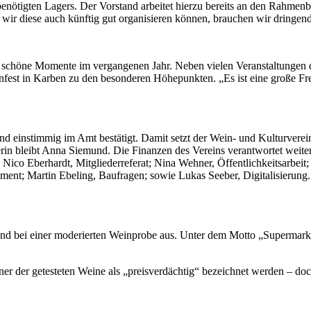
 benötigten Lagers. Der Vorstand arbeitet hierzu bereits an den Rahme
 wir diese auch künftig gut organisieren können, brauchen wir dringend 
he schöne Momente im vergangenen Jahr. Neben vielen Veranstaltungen 
est in Karben zu den besonderen Höhepunkten. „Es ist eine große Freu
instimmig im Amt bestätigt. Damit setzt der Wein- und Kulturverein W
terin bleibt Anna Siemund. Die Finanzen des Vereins verantwortet weite
g; Nico Eberhardt, Mitgliederreferat; Nina Wehner, Öffentlichkeitsarbei
ent; Martin Ebeling, Baufragen; sowie Lukas Seeber, Digitalisierung.
nd bei einer moderierten Weinprobe aus. Unter dem Motto „Supermarktw
er der getesteten Weine als „preisverdächtig“ bezeichnet werden – doc