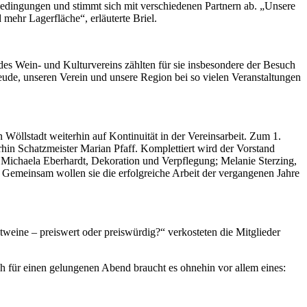
nbedingungen und stimmt sich mit verschiedenen Partnern ab. „Unsere
mehr Lagerfläche“, erläuterte Briel.
des Wein- und Kulturvereins zählten für sie insbesondere der Besuch
de, unseren Verein und unsere Region bei so vielen Veranstaltungen
öllstadt weiterhin auf Kontinuität in der Vereinsarbeit. Zum 1.
rhin Schatzmeister Marian Pfaff. Komplettiert wird der Vorstand
t; Michaela Eberhardt, Dekoration und Verpflegung; Melanie Sterzing,
 Gemeinsam wollen sie die erfolgreiche Arbeit der vergangenen Jahre
eine – preiswert oder preiswürdig?“ verkosteten die Mitglieder
h für einen gelungenen Abend braucht es ohnehin vor allem eines: