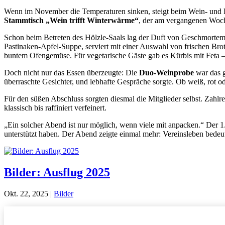
Wenn im November die Temperaturen sinken, steigt beim Wein- und K
Stammtisch „Wein trifft Winterwärme“
, der am vergangenen Woche
Schon beim Betreten des Hölzle-Saals lag der Duft von Geschmortem 
Pastinaken-Apfel-Suppe, serviert mit einer Auswahl von frischen Br
buntem Ofengemüse. Für vegetarische Gäste gab es Kürbis mit Feta – e
Doch nicht nur das Essen überzeugte: Die
Duo-Weinprobe
war das g
überraschte Gesichter, und lebhafte Gespräche sorgte. Ob weiß, rot 
Für den süßen Abschluss sorgten diesmal die Mitglieder selbst. Zahlre
klassisch bis raffiniert verfeinert.
„Ein solcher Abend ist nur möglich, wenn viele mit anpacken.“ Der 1
unterstützt haben. Der Abend zeigte einmal mehr: Vereinsleben bede
Bilder: Ausflug 2025
Okt. 22, 2025
|
Bilder